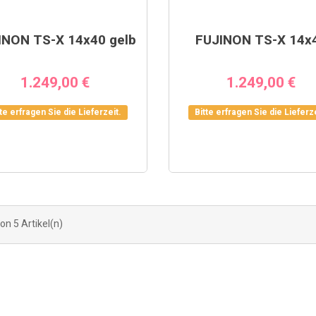
INON TS-X 14x40 gelb
FUJINON TS-X 14x
1.249,00 €
1.249,00 €
tte erfragen Sie die Lieferzeit.
Bitte erfragen Sie die Lieferze
von 5 Artikel(n)
F
 X-E5: KOMPAKTE
P
AMERA MIT
K
HER BEDIENUNG
e
0
0
Gefällt mir
FUJI X100VI LIEFERLAGE
IN DEN WARENKORB
IN DEN WARENKORB
D