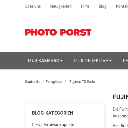
Über uns
Neuigkeiten
Hilfe
Blog
Kontak
FUJI KAMERAS
FUJI OBJEKTIVE
F
Startseite
Ferngläser
Fujinon TS Serie
FUJI
Die Fuji
BLOG-KATEGORIEN
besonder
FUJI Firmware update
Hier fin