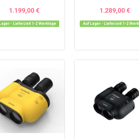
1.199,00 €
1.289,00 €
Lager - Lieferzeit 1-2 Werktage
Auf Lager - Lieferzeit 1-2 Wer
FUJIFILM X100VI: WARUM
F
DIESE KAMERA SO BEGEHRT
S
IST
K
29
Aufrufe
0
0
Gefällt mir
GTLÄNDER VIENNA
GLÄSER:
Die Fujifilm X100VI ist die sechste
D
E SICHT FÜR NATUR
Generation der X100-Reihe:
k
E
kompakt, klassisch, begehrt und mit
G
0
0
Gefällt mir
moderner Technik...
T
IN DEN WARENKORB
IN DEN WARENKORB
en Vienna-APO-Serie
oigtländer Ferngläser
eise und
htung....