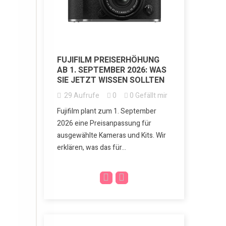
jederzeit über den
Cookie-Link am
Seitenrand ändern.
ÜR FOTO,
G
Datenschutz
0
Gefällt mir
Impressum
FUJIFILM PREISERHÖHUNG
NEUE VOI
AB 1. SEPTEMBER 2026: WAS
APO FERN
a für Alltag,
SIE JETZT WISSEN SOLLTEN
BRILLANT
Die X-M5 ist
Notwendig
UND REIS
 spannender
29
Aufrufe
0
0
Gefällt mir
Diese
9
Aufrufe
Cookies sind
Fujifilm plant zum 1. September
für
Mit der neu
2026 eine Preisanpassung für
Warenkorb,
führen wir V
ausgewählte Kameras und Kits. Wir
Immer
Sicherheit,
für Natur, R
erklären, was das für...
aktiv
Sprache und
Vogelbeobac
die
Speicherung
Ihrer Cookie-
Auswahl
erforderlich.