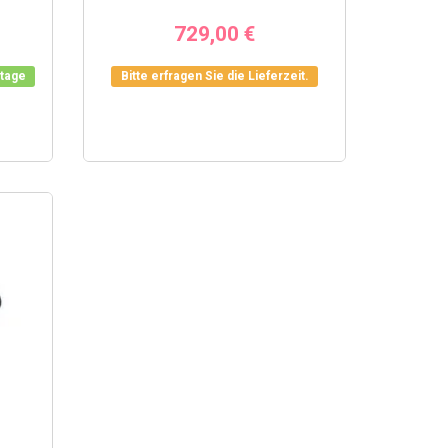
729,00 €
ktage
Bitte erfragen Sie die Lieferzeit.
FUJIFILM X-M5: DIE
UJIFILM X-E5: KOMPAKTE
KOMPAKTE FUJI FÜR FOTO
YSTEMKAMERA MIT
VIDEO UND ALLTAG
LASSISCHER BEDIENUNG
22
Aufrufe
0
0
Gefällt 
38
Aufrufe
0
0
Gefällt mir
Kompakte Fujifilm Kamera für All
ie Fujifilm X-E5 verbindet
Reise, Foto und Video: Die X-M5 
lassische Bedienung, kompaktes
leicht, kreativ und ein spannend
ehäuse und moderne X-System-
Einstieg...
echnik. Ein...
IN DEN WARENKORB