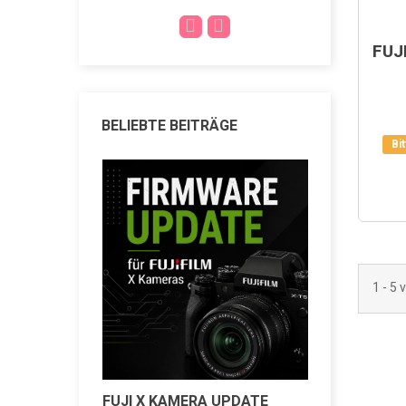
FUJ
BELIEBTE BEITRÄGE
Bi
1 - 5 
 WARUM
FUJIFILM
 BEGEHRT
SYSTEMK
KLASSISC
0
Gefällt mir
38
Aufruf
FUJI X KAMERA UPDATE