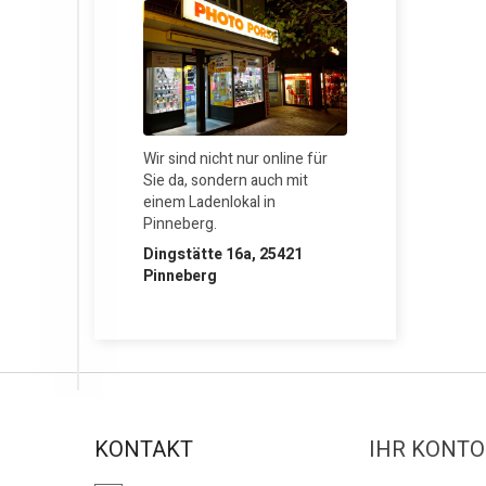
Externe Medien
Lädt eingebettete
Inhalte wie Videos,
Karten oder Social-
Media-Inhalte von
Drittanbietern.
Wir sind nicht nur online für
Sie da, sondern auch mit
einem Ladenlokal in
Alle
Pinneberg.
ablehnen
Dingstätte 16a, 25421
Auswahl
Pinneberg
speichern
Alle
akzeptieren
KONTAKT
IHR KONTO