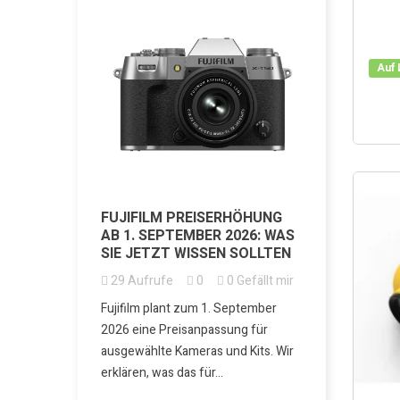
Auf 
ÜR FOTO,
G
0
Gefällt mir
FUJIFILM PREISERHÖHUNG
NEUE VOI
AB 1. SEPTEMBER 2026: WAS
APO FERN
a für Alltag,
SIE JETZT WISSEN SOLLTEN
BRILLANT
Die X-M5 ist
UND REIS
 spannender
29
Aufrufe
0
0
Gefällt mir
9
Aufrufe
Fujifilm plant zum 1. September
Mit der neu
2026 eine Preisanpassung für
führen wir V
ausgewählte Kameras und Kits. Wir
für Natur, R
erklären, was das für...
Vogelbeobac