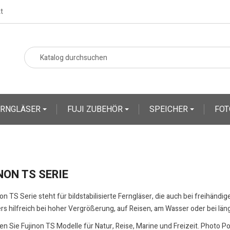
t
ERNGLÄSER
FUJI ZUBEHÖR
SPEICHER
FOT
NON TS SERIE
non TS Serie steht für bildstabilisierte Ferngläser, die auch bei freihändi
s hilfreich bei hoher Vergrößerung, auf Reisen, am Wasser oder bei lä
den Sie Fujinon TS Modelle für Natur, Reise, Marine und Freizeit. Photo 