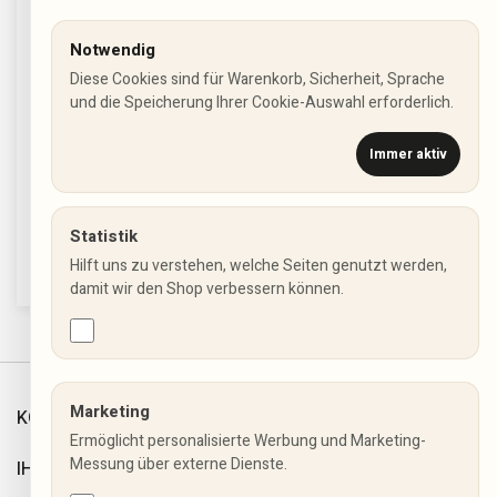
Notwendig
Diese Cookies sind für Warenkorb, Sicherheit, Sprache
und die Speicherung Ihrer Cookie-Auswahl erforderlich.
Immer aktiv
Wir sind nicht nur online für Sie da, sondern auch mit
einem Ladenlokal in Pinneberg.
Statistik
Dingstätte 16a, 25421 Pinneberg
Hilft uns zu verstehen, welche Seiten genutzt werden,
damit wir den Shop verbessern können.
Marketing
KONTAKT
Ermöglicht personalisierte Werbung und Marketing-
Messung über externe Dienste.
IHR KONTO