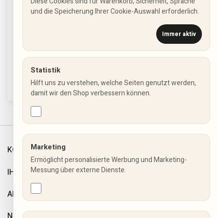
Diese Cookies sind für Warenkorb, Sicherheit, Sprache
und die Speicherung Ihrer Cookie-Auswahl erforderlich.
Immer aktiv
Wir sind nicht nur online für Sie da, sondern auch mit
einem Ladenlokal in Pinneberg.
Statistik
Dingstätte 16a, 25421 Pinneberg
Hilft uns zu verstehen, welche Seiten genutzt werden,
damit wir den Shop verbessern können.
Marketing
KONTAKT
Ermöglicht personalisierte Werbung und Marketing-
Messung über externe Dienste.
IHR KONTO
ARTIKEL
NEWSLETTER